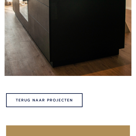
TERUG NAAR PROJECTEN